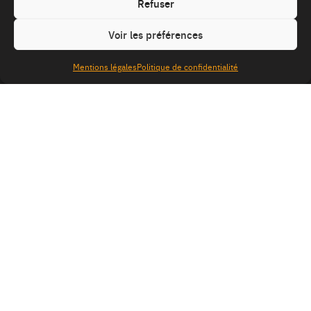
Refuser
Voir les préférences
Mentions légales
Politique de confidentialité
S
q
site
Mentions légales
Politique de confidentialité
é
uaNe