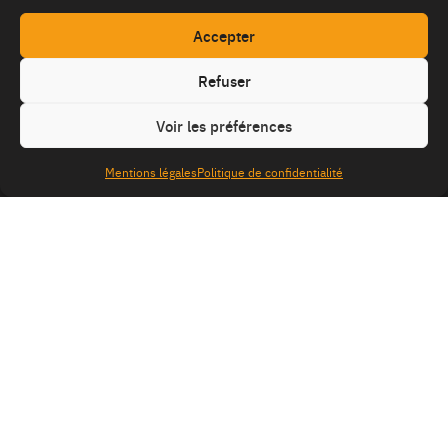
Accepter
Refuser
Voir les préférences
Mentions légales
Politique de confidentialité
S
q
site
Mentions légales
Politique de confidentialité
é
uaNe