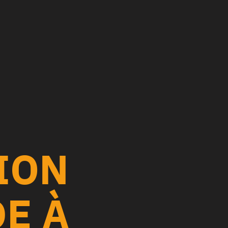
ION
E À