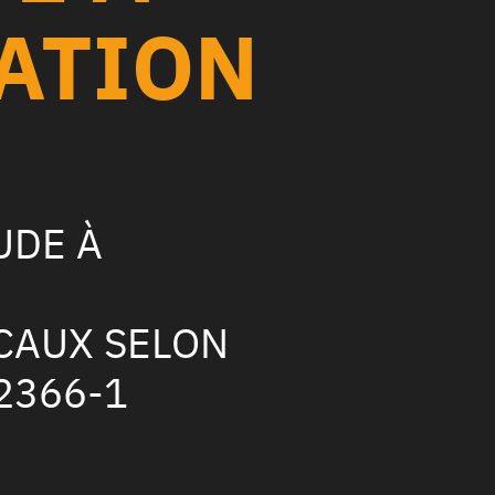
SATION
UDE À
CAUX SELON
2366-1