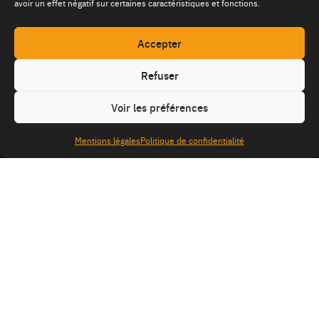
avoir un effet négatif sur certaines caractéristiques et fonctions.
Accepter
Refuser
Voir les préférences
Mentions légales
Politique de confidentialité
S
q
site
Mentions légales
Politique de confidentialité
é
uaNe